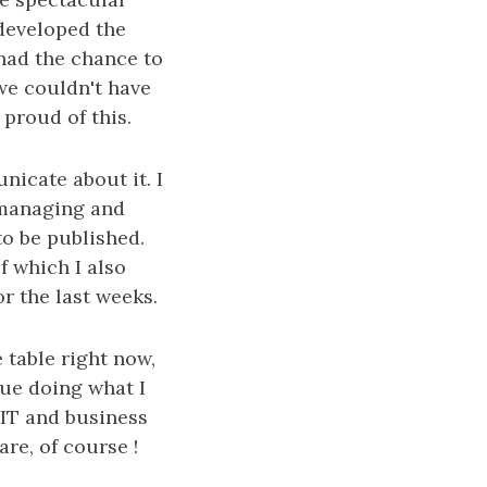
 developed the
 had the chance to
we couldn't have
proud of this.
nicate about it. I
n managing and
to be published.
f which I also
r the last weeks.
 table right now,
nue doing what I
 IT and business
re, of course !