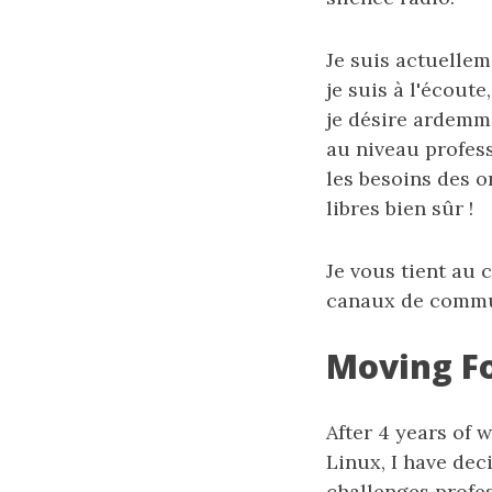
Je suis actuellem
je suis à l'écoute
je désire ardemme
au niveau profess
les besoins des o
libres bien sûr !
Je vous tient au 
canaux de commu
Moving F
After 4 years of 
Linux, I have dec
challenges profes