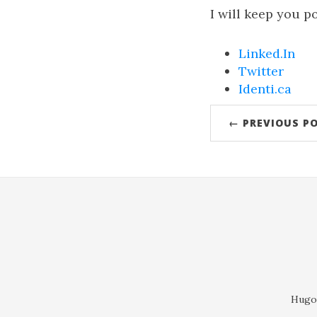
I will keep you p
Linked.In
Twitter
Identi.ca
← PREVIOUS P
Hugo 