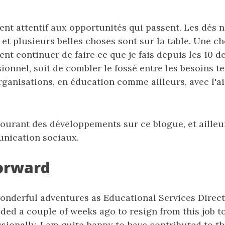
ent attentif aux opportunités qui passent. Les dés n
, et plusieurs belles choses sont sur la table. Une ch
nt continuer de faire ce que je fais depuis les 10 d
ionnel, soit de combler le fossé entre les besoins 
rganisations, en éducation comme ailleurs, avec l'ai
courant des développements sur ce blogue, et aille
nication sociaux.
orward
wonderful adventures as Educational Services Direct
ided a couple of weeks ago to resign from this job 
sionally. I am quite happy to have contributed to t