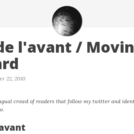
 de l'avant / Movi
ard
r 22, 2010
ingual crowd of readers that follow my twitter and identi
o.
'avant