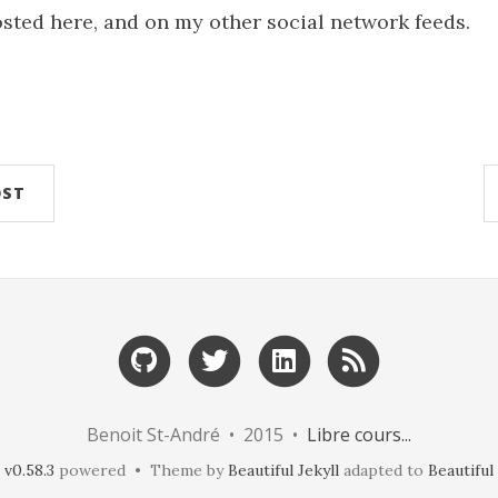
osted here, and on my other social network feeds.
OST
Benoit St-André • 2015 •
Libre cours...
v0.58.3
powered • Theme by
Beautiful Jekyll
adapted to
Beautifu